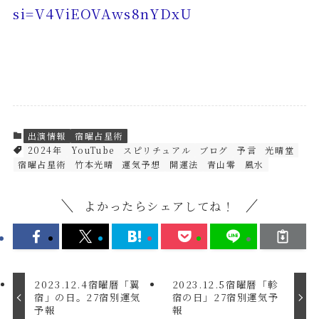
si=V4ViEOVAws8nYDxU
出演情報
宿曜占星術
2024年
YouTube
スピリチュアル
ブログ
予言
光晴堂
宿曜占星術
竹本光晴
運気予想
開運法
青山零
風水
よかったらシェアしてね！
2023.12.4宿曜暦「翼
2023.12.5宿曜暦「軫
宿」の日。27宿別運気
宿の日」27宿別運気予
予報
報