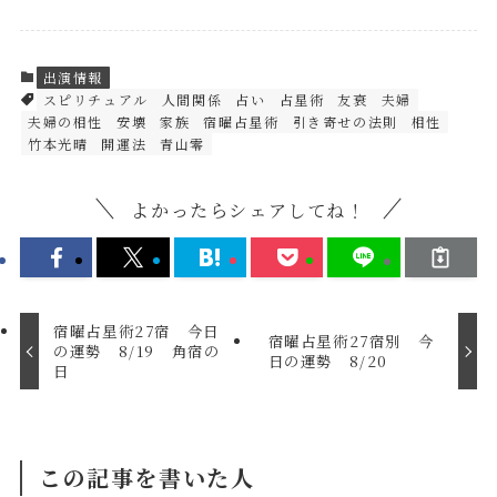
出演情報
スピリチュアル
人間関係
占い
占星術
友衰
夫婦
夫婦の相性
安壊
家族
宿曜占星術
引き寄せの法則
相性
竹本光晴
開運法
青山零
よかったらシェアしてね！
宿曜占星術27宿 今日
宿曜占星術27宿別 今
の運勢 8/19 角宿の
日の運勢 8/20
日
この記事を書いた人