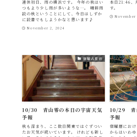
連休初日、雨の横浜です。 今年の秋はい
本日21:4
つもより少し雨が多いような…。 晴耕雨
す。
読の秋ということにして、今日はしずか
November 
に読書でもしようかなと思います♪
November 2, 2024
宿曜占星術
10/30 青山零の本日の宇宙天気
10/29
予報
予報
秋も深まり、ここ数日関東ではぐずつい
宿曜暦におけ
たお天気が続いています。 けれども新し
からはいわゆ