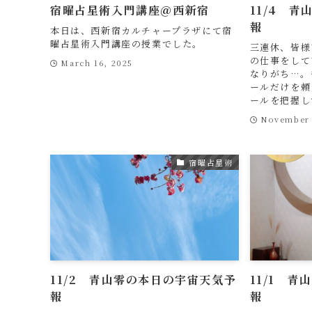
宿曜占星術入門講座＠西新宿
11/4 
報
本日は、西新宿カルチャープラザにて宿
曜占星術入門講座の授業でした。
三連休、皆様
の仕事をして
March 16, 2025
なりがち…。
ールだけを頼
ールを把握し
November 
宿曜占星術
11/2 青山零の本日の宇宙天気予
11/1 
報
報