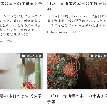
青山零の本日の宇宙天気予
11/3 青山零の本日の宇宙天気
報
いかがお過ごしですか？ こ
（↑毎日18時、Instagramで翌日の1
いると、曜日の感覚がなく
星座別運勢予報の発信はじめました！
もはや子供たちのスケジュ
ンスタもぜひフォローお願いします✨ 
りにグレゴリオのスケジュ
November 3, 2024
ている状態です(笑)
4, 2024
宿曜占星術
宿曜占星
青山零の本日の宇宙天気予
10/31 青山零の本日の宇宙天
予報