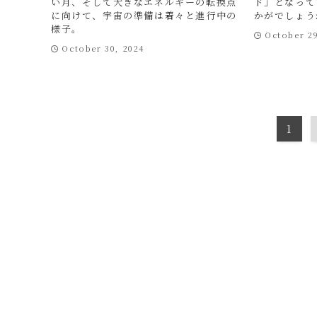
い月、そして大きなエネルギーの転換点
ド」となって
に向けて、宇宙の準備は着々と進行中の
かがでしょう
様子。
October 2
October 30, 2024
1