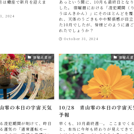
6、月は蠍座で新月を迎えま
あっという間に、10月も最終日とな
した。 宿曜暦における「凌犯期間（
うはんきかん）」にそのほとんどを覆
1, 2024
れ、天体のうごきもやや緊張感が目立
た10月でしたが、皆様どのように過
れたでしょうか？
October 31, 2024
宿曜占星術
宿曜占星
 青山零の本日の宇宙天気
10/28 青山零の本日の宇宙天
予報
る凌犯期間が明けて、昨日
早くも、10月最終週…。 ここまでく
る運気の「通常運転モー
と、本当に今年も終わりが見えてきて