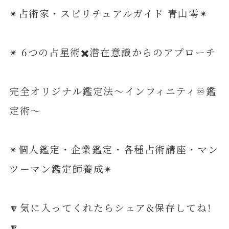
✴︎占術家・スピリチュアルガイド 青山零✴︎
✴︎ 6つの占星術✖️潜在意識からのアプローチ
完全オリジナル鑑定法〜インフィニティ♾️鑑
定術〜
✴︎個人鑑定・企業鑑定・各種占術講座・マン
ツーマン鑑定師養成✴︎
🔽気に入ってくれたらシェア&保存してね!
🔽