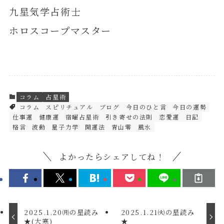
九星気学占術士
ホロスコープマスター
コラム
占星術
コラム
スピリチュアル
ブログ
今日のひと言
今日の運勢
仕事運
健康運
宿曜占星術
引き寄せの法則
恋愛運
日記
格言
波動
量子力学
開運法
青山零
風水
よかったらシェアしてね！
2025.1.20㈪の星読み
2025.1.21㈫の星読み
★(大寒)
★