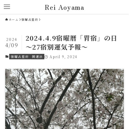
Rei Aoyama
ホーム
宿曜占星術
2024.4.9宿曜暦「胃宿」の日
2024
4/09
～27宿別運気予報～
宿曜占星術
開運法
April 9, 2024