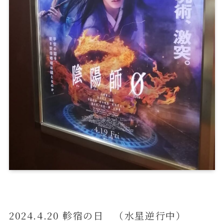
2024.4.20 軫宿の日 （水星逆行中）