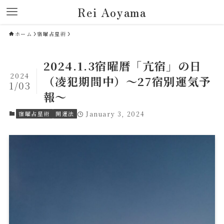
Rei Aoyama
ホーム
宿曜占星術
2024.1.3宿曜暦「亢宿」の日
2024
（凌犯期間中）～27宿別運気予
1/03
報～
宿曜占星術
開運法
January 3, 2024