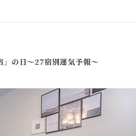
「星宿」の日～27宿別運気予報～