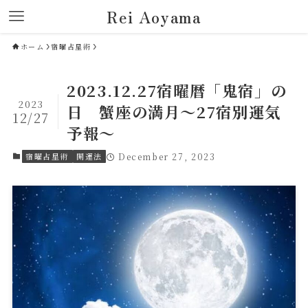
Rei Aoyama
ホーム
宿曜占星術
2023.12.27宿曜暦「鬼宿」の
2023
日 蟹座の満月～27宿別運気
12/27
予報～
宿曜占星術
開運法
December 27, 2023