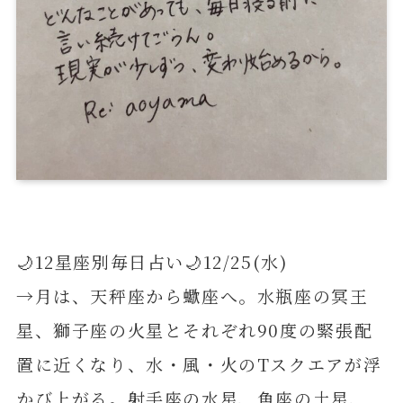
🌙12星座別毎日占い🌙12/25(水)
→月は、天秤座から蠍座へ。水瓶座の冥王
星、獅子座の火星とそれぞれ90度の緊張配
置に近くなり、水・風・火のTスクエアが浮
かび上がる。射手座の水星、魚座の土星、