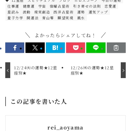
12星座
スピリチュアル
ブログ
ホロスコープ
今日の運勢
仕事運
健康運
宇宙
宿曜占星術
引き寄せの法則
恋愛運
星読み
波動
現実創造
西洋占星術
運勢
運気アップ
量子力学
開運法
青山零
願望実現
風水
よかったらシェアしてね！
12/24㈫の運勢★12星
12/26㈭の運勢★12星
座別★
座別★
この記事を書いた人
rei_aoyama