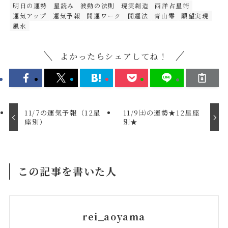
明日の運勢
星読み
波動の法則
現実創造
西洋占星術
運気アップ
運気予報
開運ワーク
開運法
青山零
願望実現
風水
よかったらシェアしてね！
11/7の運気予報（12星
11/9㈯の運勢★12星座
座別）
別★
この記事を書いた人
rei_aoyama