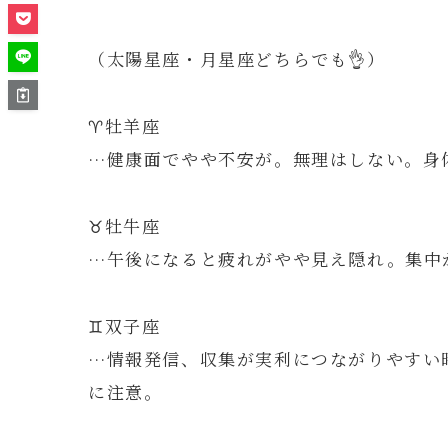
（太陽星座・月星座どちらでも👌）
♈️牡羊座
…健康面でやや不安が。無理はしない。身
♉️牡牛座
…午後になると疲れがやや見え隠れ。集中
♊️双子座
…情報発信、収集が実利につながりやすい
に注意。