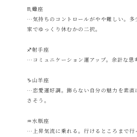
♏️蠍座
…気持ちのコントロールがやや難しい。多
家でゆっくり休むかの二択。
♐️射手座
…コミュニケーション運アップ。余計な思
♑️山羊座
…恋愛運好調。飾らない自分の魅力を素直
さそう。
♒️水瓶座
…上昇気流に乗れる。行けるところまで行