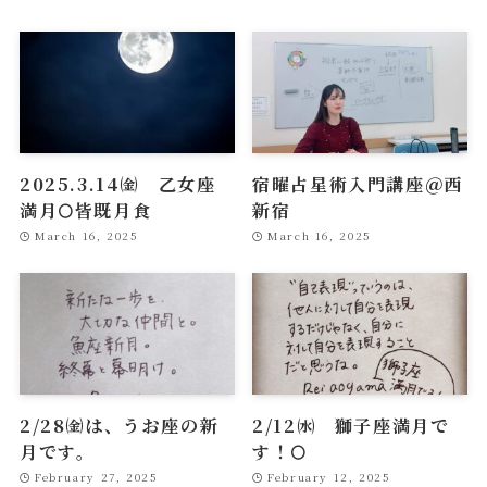
2025.3.14㈮ 乙女座
宿曜占星術入門講座＠西
満月🌕皆既月食
新宿
March 16, 2025
March 16, 2025
2/28㈮は、うお座の新
2/12㈬ 獅子座満月で
月です。
す！🌕
February 27, 2025
February 12, 2025