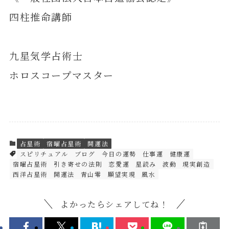
四柱推命講師
九星気学占術士
ホロスコープマスター
占星術
宿曜占星術
開運法
スピリチュアル
ブログ
今日の運勢
仕事運
健康運
宿曜占星術
引き寄せの法則
恋愛運
星読み
波動
現実創造
西洋占星術
開運法
青山零
願望実現
風水
よかったらシェアしてね！