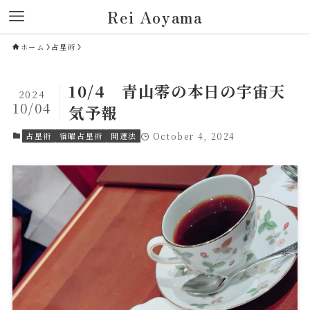
Rei Aoyama
ホーム
占星術
10/4 青山零の本日の宇宙天
2024
10/04
気予報
占星術
宿曜占星術
開運法
October 4, 2024