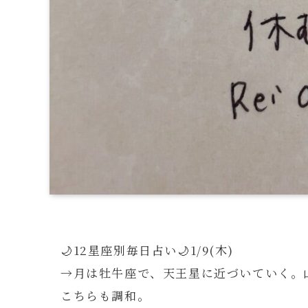
🌙12星座別毎日占い🌙1/9(木)
→月は牡牛座で、天王星に近づいていく。山
こちらも調和。