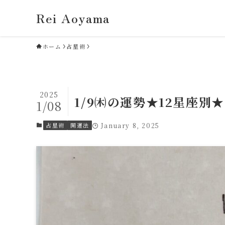
Rei Aoyama
ホーム
占星術
2025
1/9㈭の運勢★12星座別★
1/08
占星術
開運法
January 8, 2025