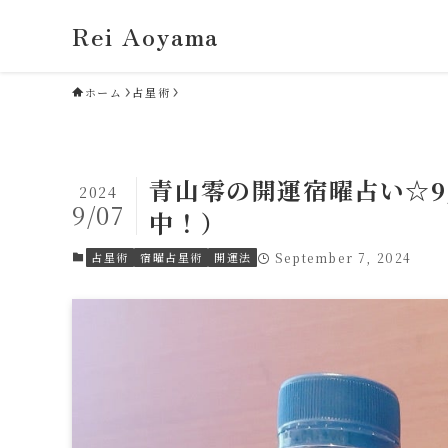
Rei Aoyama
ホーム
占星術
青山零の開運宿曜占い☆9
2024
9/07
中！）
占星術
宿曜占星術
開運法
September 7, 2024