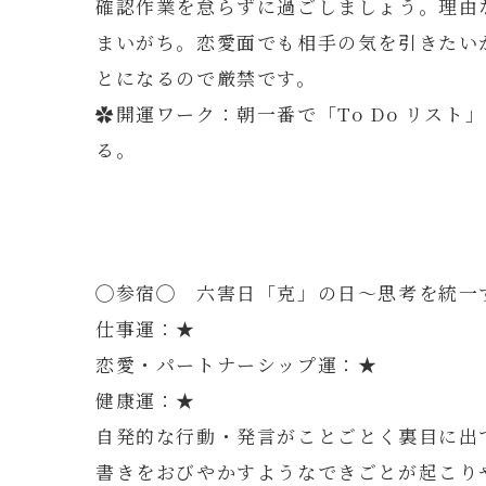
確認作業を怠らずに過ごしましょう。理由
まいがち。恋愛面でも相手の気を引きたい
とになるので厳禁です。
✿開運ワーク：朝一番で「To Do リス
る。
◯参宿◯ 六害日「克」の日～思考を統一
仕事運：★
恋愛・パートナーシップ運：★
健康運：★
自発的な行動・発言がことごとく裏目に出
書きをおびやかすようなできごとが起こり