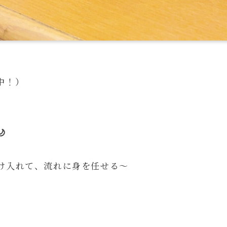
間中！）

け入れて、流れに身を任せる～