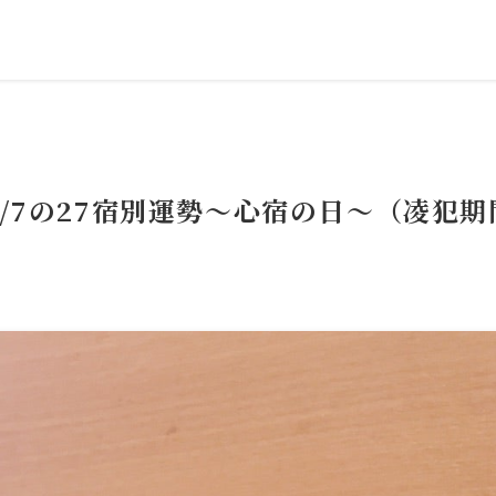
/7の27宿別運勢～心宿の日～（凌犯期