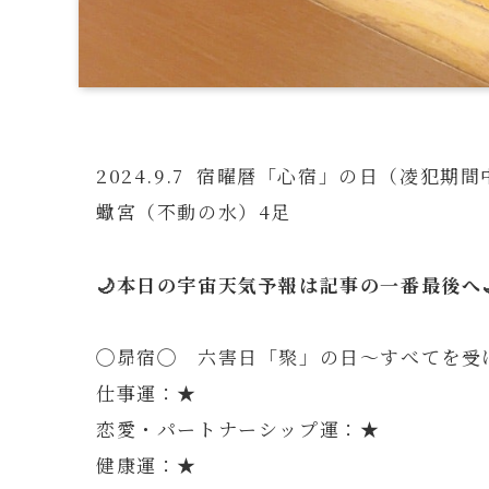
2024.9.7 宿曜暦「心宿」の日（凌犯期
蠍宮（不動の水）4足
🌙本日の宇宙天気予報は記事の一番最後へ
◯昴宿◯ 六害日「聚」の日～すべてを受
仕事運：★
恋愛・パートナーシップ運：★
健康運：★