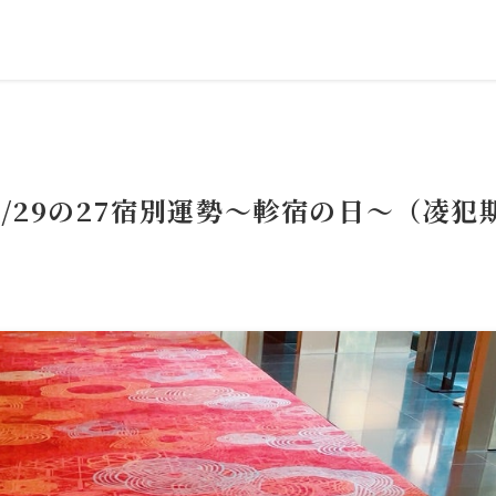
/29の27宿別運勢～軫宿の日～（凌犯