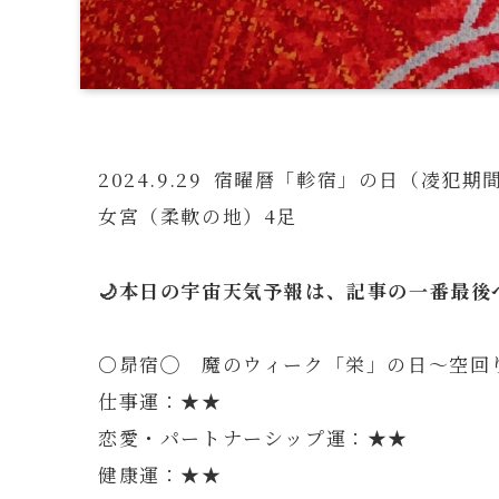
2024.9.29 宿曜暦「軫宿」の日（凌犯期
女宮（柔軟の地）4足
🌙本日の宇宙天気予報は、記事の一番最後へ
〇昴宿◯ 魔のウィーク「栄」の日～空回
仕事運：★★
恋愛・パートナーシップ運：★★
健康運：★★