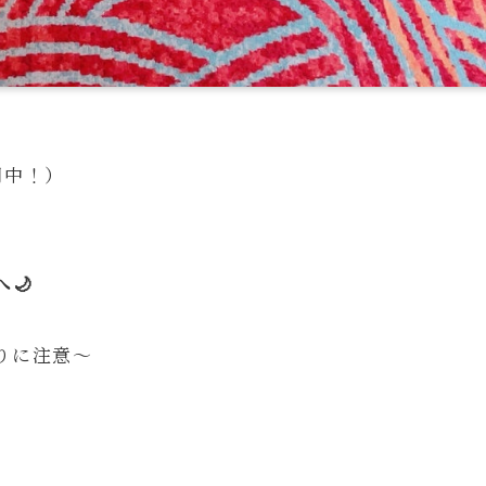
間中！）
🌙
りに注意～