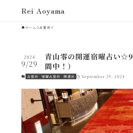
Rei Aoyama
ホーム
占星術
青山零の開運宿曜占い☆9
2024
9/29
間中！）
占星術
宿曜占星術
開運法
September 29, 2024