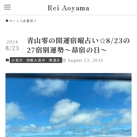
Rei Aoyama
ホーム
占星術
青山零の開運宿曜占い☆8/23の
2024
8/23
27宿別運勢～昴宿の日～
占星術
宿曜占星術
開運法
August 23, 2024