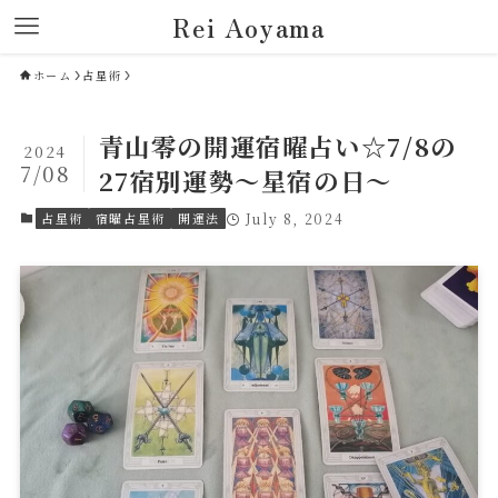
Rei Aoyama
ホーム
占星術
青山零の開運宿曜占い☆7/8の
2024
7/08
27宿別運勢～星宿の日～
占星術
宿曜占星術
開運法
July 8, 2024