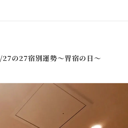
/27の27宿別運勢～胃宿の日～