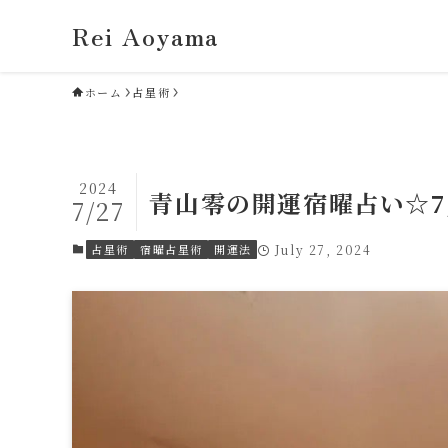
Rei Aoyama
ホーム
占星術
2024
青山零の開運宿曜占い☆7
7/27
占星術
宿曜占星術
開運法
July 27, 2024