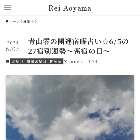
Rei Aoyama
ホーム
占星術
青山零の開運宿曜占い☆6/5の
2024
6/05
27宿別運勢～觜宿の日～
占星術
宿曜占星術
開運法
June 5, 2024