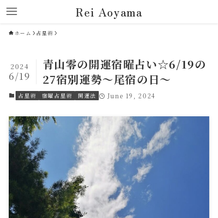
Rei Aoyama
ホーム
占星術
青山零の開運宿曜占い☆6/19の
2024
6/19
27宿別運勢～尾宿の日～
占星術
宿曜占星術
開運法
June 19, 2024