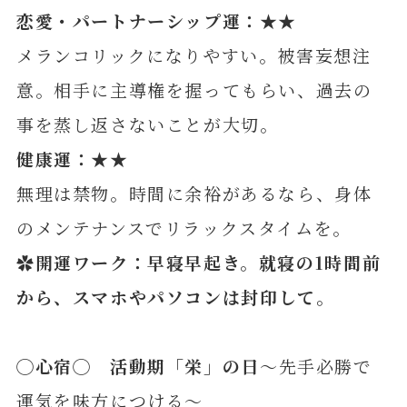
恋愛・パートナーシップ運：★★
メランコリックになりやすい。被害妄想注
意。相手に主導権を握ってもらい、過去の
事を蒸し返さないことが大切。
健康運：★★
無理は禁物。時間に余裕があるなら、身体
のメンテナンスでリラックスタイムを。
✿開運ワーク：早寝早起き。就寝の1時間前
から、スマホやパソコンは封印
して。
◯
心宿
◯ 活動期「栄」の日
～先手必勝で
運気を味方につける～