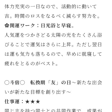
体力充実の一日なので、活動的に動いて
吉。時間のロスをなるべく減らす努力を。
✿開運ワーク：日光浴と早寝。
人気運をつかさどる太陽の光をたくさん浴
びることで運気はさらに上昇。ただし翌日
は運も気力も落ちるので、早めに就寝して
疲れをとるのがベスト。
◯
斗
宿◯ 転換期「友」の日
～新たな出会
いが新たな目標を創り出す～
仕
事運：★★★
同じ志を持つ同士との共同作業で、成果が