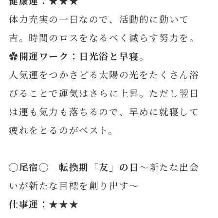
健康運：★★★
体力充実の一日なので、活動的に動いて
吉。時間のロスをなるべく減らす努力を。
✿開運ワーク：日光浴と早寝。
人気運をつかさどる太陽の光をたくさん浴
びることで運気はさらに上昇。ただし翌日
は運も気力も落ちるので、早めに就寝して
疲れをとるのがベスト。
◯
尾
宿◯ 転換期「友」の日
～新たな出会
いが新たな目標を創り出す～
仕
事運：★★★