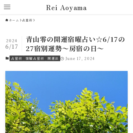
Rei Aoyama
ホーム
占星術
青山零の開運宿曜占い☆6/17の
2024
6/17
27宿別運勢～房宿の日～
占星術
宿曜占星術
開運法
June 17, 2024