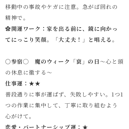
移動中の事故やケガに注意。急がば回れの
精神で。
✿開運ワーク：家を出る前に、鏡に向かっ
てにっこり笑顔。「大丈夫！」と唱える
。
〇参
宿◯
魔のウィーク「衰」の日
～心と頭
の休息に徹する～
仕事運：★★
普段通りに事が運ばず、失敗しやすい。1つ1
つの作業に集中して、丁寧に取り組むよう
心がけて。
恋愛・パートナーシップ運：★