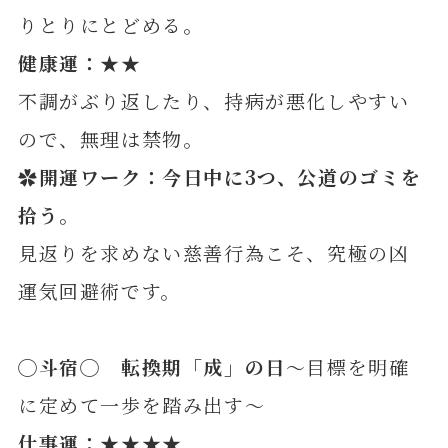
りとりにとどめる。
健康運：★★
不調がぶり返したり、持病が悪化しやすい
ので、無理は禁物。
✿開運ワーク：今日中に3つ、公道のゴミを
拾う
。
見返りを求めない慈善行為こそ、究極の凶
運気回避術です。
◯斗宿◯ 転換期「成」の日
～目標を明確
に定めて一歩を踏み出す～
仕事運：★★★★