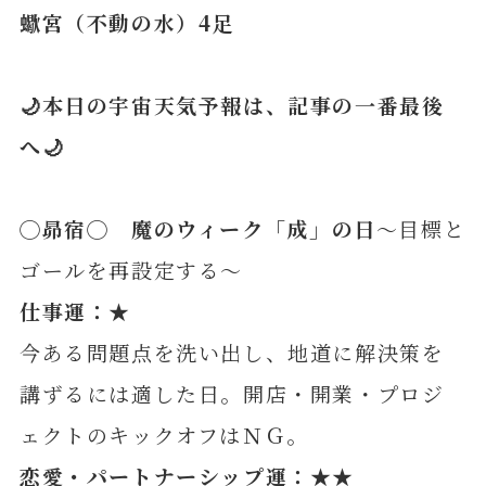
蠍宮（不動の水）4足
🌙本日の宇宙天気予報は、記事の一番最後
へ🌙
◯
昴
宿◯ 魔のウィーク「成」の日
～目標と
ゴールを再設定する～
仕事運：★
今ある問題点を洗い出し、地道に解決策を
講ずるには適した日。開店・開業・プロジ
ェクトのキックオフはＮＧ。
恋愛・パートナーシップ運：★★