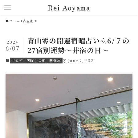
Rei Aoyama
ホーム
占星術
青山零の開運宿曜占い☆6/７の
2024
6/07
27宿別運勢～井宿の日～
占星術
宿曜占星術
開運法
June 7, 2024