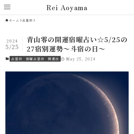
Rei Aoyama
ホーム
占星術
青山零の開運宿曜占い☆5/25の
2024
5/25
27宿別運勢～斗宿の日～
占星術
宿曜占星術
開運法
May 25, 2024