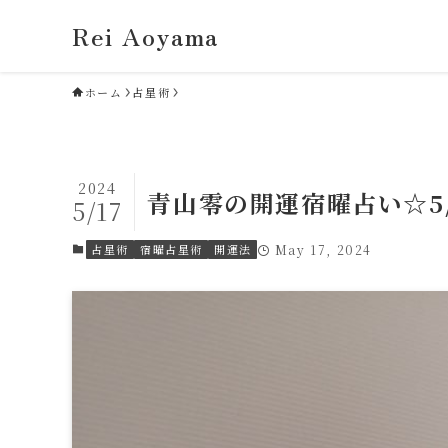
Rei Aoyama
ホーム
占星術
2024
青山零の開運宿曜占い☆5
5/17
占星術
宿曜占星術
開運法
May 17, 2024