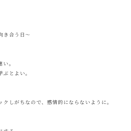
向き合う日～
速い。
学ぶとよい。
ックしがちなので、感情的にならないように。
にする。