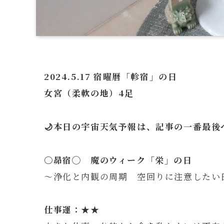
2024.5.17 宿曜暦「軫宿」の日
女宮（柔軟の地）4足
🌙本日の宇宙天気予報は、記事の一番最後へ
〇昴
宿◯ 魔のウィーク「栄」の日
～浄化と内観の周期 空回りに注意したい
仕事運：★★