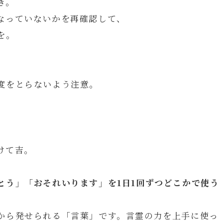
き。
なっていないかを再確認して、
を。
度をとらないよう注意。
けて吉。
とう」「おそれいります」を1日1回ずつどこかで使う
から発せられる「言葉」です。言霊の力を上手に使っ