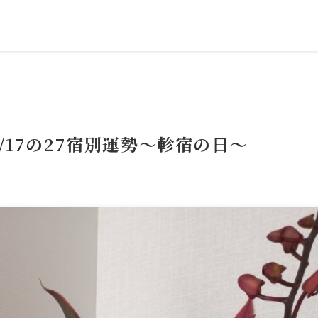
/17の27宿別運勢～軫宿の日～