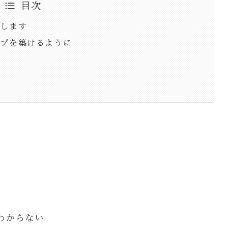
目次
トします
ップを築けるように
わからない