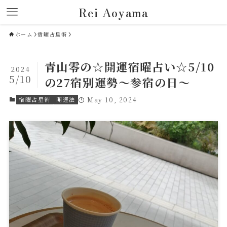
Rei Aoyama
ホーム
宿曜占星術
青山零の☆開運宿曜占い☆5/10
2024
5/10
の27宿別運勢～参宿の日～
宿曜占星術
開運法
May 10, 2024