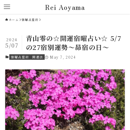
Rei Aoyama
ホーム
宿曜占星術
青山零の☆開運宿曜占い☆ 5/7
2024
5/07
の27宿別運勢～昴宿の日～
宿曜占星術
開運法
May 7, 2024