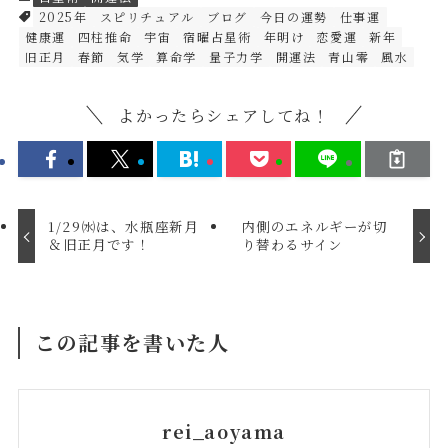
2025年
スピリチュアル
ブログ
今日の運勢
仕事運
健康運
四柱推命
宇宙
宿曜占星術
年明け
恋愛運
新年
旧正月
春節
気学
算命学
量子力学
開運法
青山零
風水
よかったらシェアしてね！
1/29㈬は、水瓶座新月
内側のエネルギーが切
＆旧正月です！
り替わるサイン
この記事を書いた人
rei_aoyama