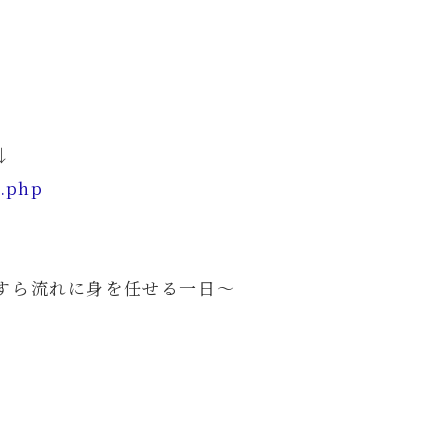
↓
i.php
すら流れに身を任せる一日～