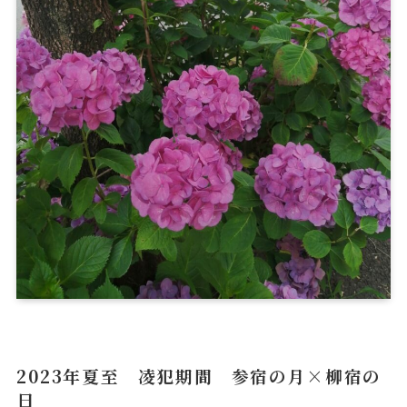
2023年夏至 凌犯期間 参宿の月×柳宿の
日