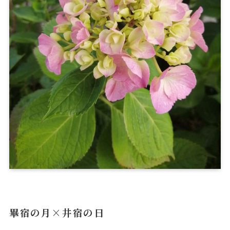
畢宿の月×井宿の日