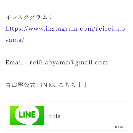
インスタグラム：
https://www.instagram.com/reirei_ao
yama/
Email：rei0.aoyama@gmail.com
青山零公式LINEはこちら↓↓
title
LINE