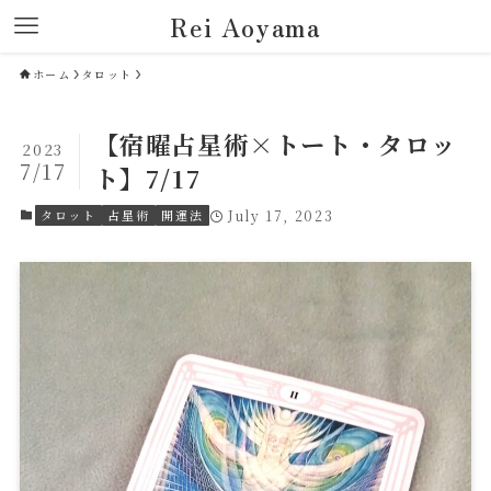
Rei Aoyama
ホーム
タロット
【宿曜占星術×トート・タロッ
2023
7/17
ト】7/17
タロット
占星術
開運法
July 17, 2023