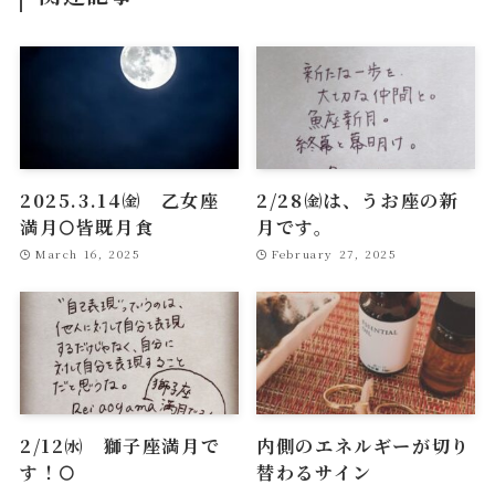
2025.3.14㈮ 乙女座
2/28㈮は、うお座の新
満月🌕皆既月食
月です。
March 16, 2025
February 27, 2025
2/12㈬ 獅子座満月で
内側のエネルギーが切り
す！🌕
替わるサイン