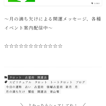
LINE
～月の満ち欠けによる開運メッセージ、各種
イベント案内配信中～
☆☆☆☆☆☆☆☆☆☆☆☆
タロット
占星術
開運法
スピリチュアル
タロット
トートタロット
ブログ
今日の運勢
占い
占星術
宿曜占星術
新月
月
月の満ち欠け
蟹座
開運法
青山零
よかったらシェアしてね！