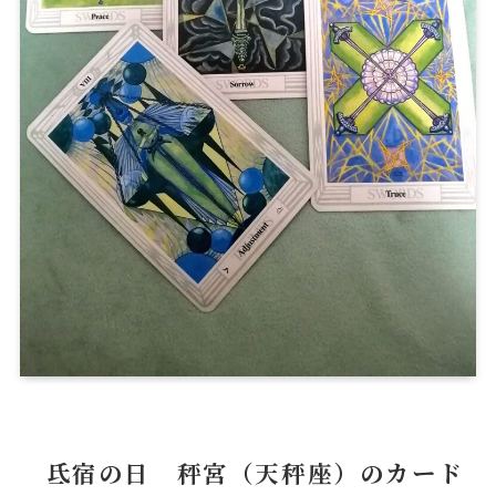
氐宿の日 秤宮（天秤座）のカード