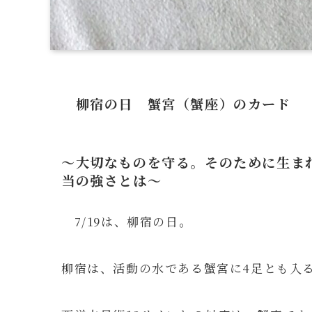
柳宿の日 蟹宮（蟹座）のカード
～大切なものを守る。そのために生ま
当の強さとは～
7/19は、柳宿の日。
柳宿は、活動の水である蟹宮に4足とも入