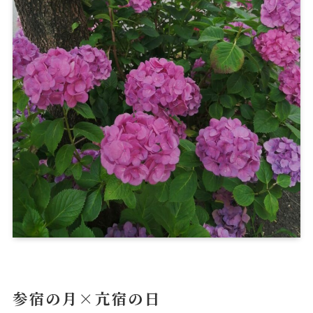
参宿の月×亢宿の日