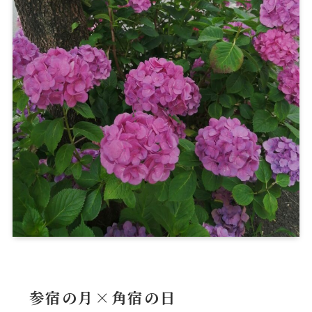
参宿の月×角宿の日