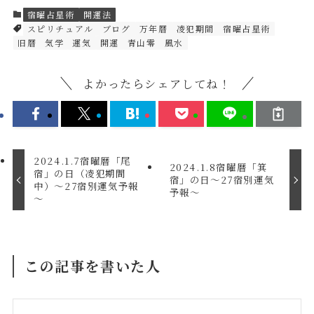
宿曜占星術
開運法
スピリチュアル
ブログ
万年暦
凌犯期間
宿曜占星術
旧暦
気学
運気
開運
青山零
風水
よかったらシェアしてね！
2024.1.7宿曜暦「尾
2024.1.8宿曜暦「箕
宿」の日（凌犯期間
宿」の日～27宿別運気
中）～27宿別運気予報
予報～
～
この記事を書いた人