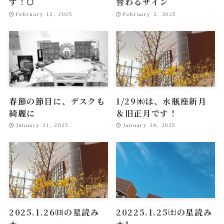
す！🌕
替わるサイン
February 12, 2025
February 2, 2025
春節の節目に、デスクも
1/29㈬は、水瓶座新月
綺麗に
＆旧正月です！
January 31, 2025
January 28, 2025
2025.1.26㈰の星読み
20225.1.25㈯の星読み
★
★1