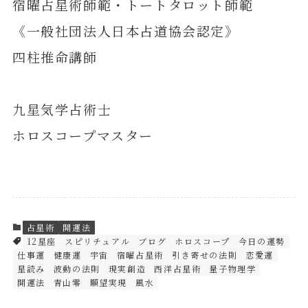
宿曜占星術師範・トートタロット師範
《一般社団法人日本占道協会認定》
四柱推命講師
九星気学占術士
ホロスコープマスター
占星術
開運法
12星座
スピリチュアル
ブログ
ホロスコープ
今日の運勢
仕事運
健康運
宇宙
宿曜占星術
引き寄せの法則
恋愛運
星読み
波動の法則
現実創造
西洋占星術
量子物理学
開運法
青山零
願望実現
風水