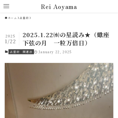
Rei Aoyama
ホーム
占星術
2025.1.22㈬の星読み★（蠍座
2025
1/22
下弦の月 一粒万倍日）
占星術
開運法
January 22, 2025