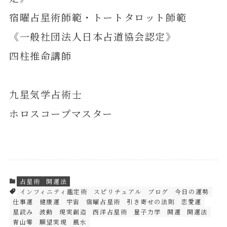
宿曜占星術師範・トートタロット師範
《一般社団法人日本占道協会認定》
四柱推命講師
九星気学占術士
ホロスコープマスター
占星術
開運法
インフィニティ鑑定術
スピリチュアル
ブログ
今日の運勢
仕事運
健康運
宇宙
宿曜占星術
引き寄せの法則
恋愛運
星読み
波動
現実創造
西洋占星術
量子力学
開運
開運法
青山零
願望実現
風水