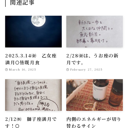
関連記事
2025.3.14㈮ 乙女座
2/28㈮は、うお座の新
満月🌕皆既月食
月です。
March 16, 2025
February 27, 2025
2/12㈬ 獅子座満月で
内側のエネルギーが切り
す！🌕
替わるサイン