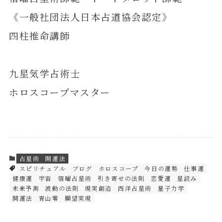
《一般社団法人日本占道協会認定》
四柱推命講師
九星気学占術士
ホロスコープマスター
占星術
開運法
スピリチュアル
ブログ
ホロスコープ
今日の運勢
仕事運
健康運
宇宙
宿曜占星術
引き寄せの法則
恋愛運
星読み
未来予測
波動の法則
現実創造
西洋占星術
量子力学
開運法
青山零
願望実現