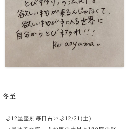
冬至
🌙12星座別毎日占い🌙12/21(土)
→月は乙女座。うお座の土星と180度の緊