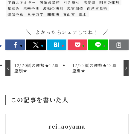
宇宙エネルギー
宿曜占星術
引き寄せ
恋愛運
明日の運勢
星読み
未来予測
波動の法則
現実創造
西洋占星術
運気予報
量子力学
開運法
青山零
風水
よかったらシェアしてね！
12/20㈮の運勢★12星
12/22㈰の運勢★12星
座別★
座別★
この記事を書いた人
rei_aoyama