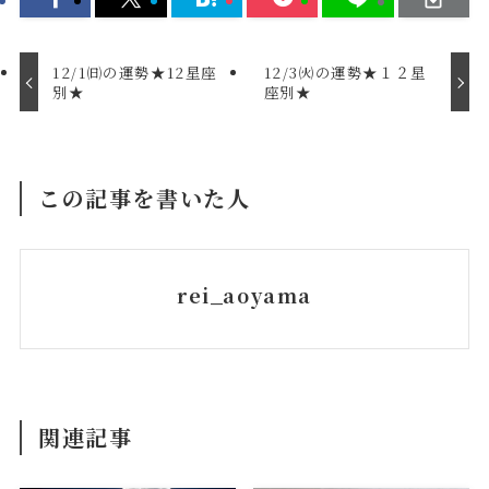
12/1㈰の運勢★12星座
12/3㈫の運勢★１２星
別★
座別★
この記事を書いた人
rei_aoyama
関連記事