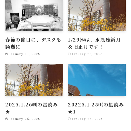
春節の節目に、デスクも
1/29㈬は、水瓶座新月
綺麗に
＆旧正月です！
January 31, 2025
January 28, 2025
2025.1.26㈰の星読み
20225.1.25㈯の星読み
★
★1
January 26, 2025
January 25, 2025