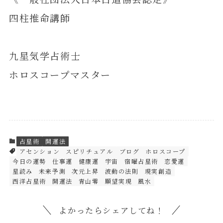
四柱推命講師
九星気学占術士
ホロスコープマスター
占星術
開運法
アセンション
スピリチュアル
ブログ
ホロスコープ
今日の運勢
仕事運
健康運
宇宙
宿曜占星術
恋愛運
星読み
未来予測
次元上昇
波動の法則
現実創造
西洋占星術
開運法
青山零
願望実現
風水
よかったらシェアしてね！