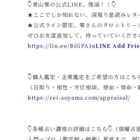
👇青山零の公式LINE、復活！！👇
★ここでしか知れない、深堀り星読みレタ
★公式ライン限定、零さんのタロットリー
ぜひお友達追加して、待っていていくださ
https://lin.ee/BiGPA1n
LINE Add Fri
👇個人鑑定・企業鑑定をご希望の方はこちら
（日取り・相性・方位相談、使命・宿命・
https://rei-aoyama.com/appraisal/
👇各種占い講座の詳細はこちら👇（宿曜
入門～プロ（鑑定師・師範）育成まで、幅