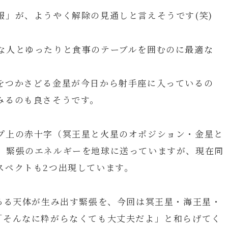
報」が、ようやく解除の見通しと言えそうです(笑)
な人とゆったりと食事のテーブルを囲むのに最適な
をつかさどる金星が今日から射手座に入っているの
みるのも良さそうです。
プ上の赤十字（冥王星と火星のオポジション・金星と
、緊張のエネルギーを地球に送っていますが、現在同
スペクトも2つ出現しています。
にある天体が生み出す緊張を、今回は冥王星・海王星・
「そんなに粋がらなくても大丈夫だよ」と和らげてく