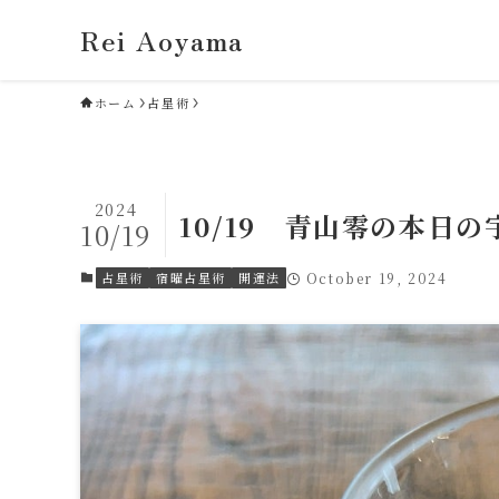
Rei Aoyama
ホーム
占星術
2024
10/19 青山零の本日
10/19
占星術
宿曜占星術
開運法
October 19, 2024