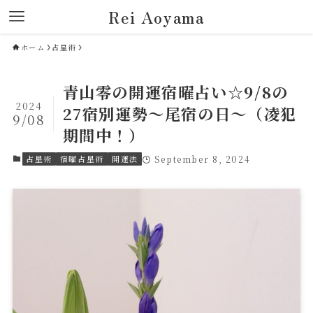
Rei Aoyama
ホーム
占星術
青山零の開運宿曜占い☆9/8の
2024
27宿別運勢～尾宿の日～（凌犯
9/08
期間中！）
占星術
宿曜占星術
開運法
September 8, 2024