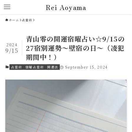
Rei Aoyama
ホーム
占星術
青山零の開運宿曜占い☆9/15の
2024
27宿別運勢～壁宿の日～（凌犯
9/15
期間中！）
占星術
宿曜占星術
開運法
September 15, 2024