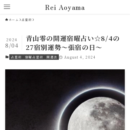
Rei Aoyama
ホーム
占星術
青山零の開運宿曜占い☆8/4の
2024
8/04
27宿別運勢～張宿の日～
占星術
宿曜占星術
開運法
August 4, 2024