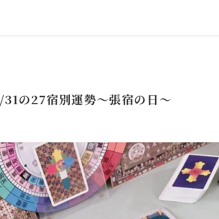
/31の27宿別運勢～張宿の日～