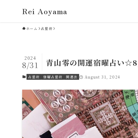
Rei Aoyama
ホーム
占星術
2024
青山零の開運宿曜占い☆8
8/31
占星術
宿曜占星術
開運法
August 31, 2024